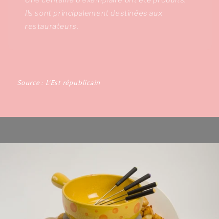
Ils sont principalement destinées aux
restaurateurs.
Source : L'Est républicain