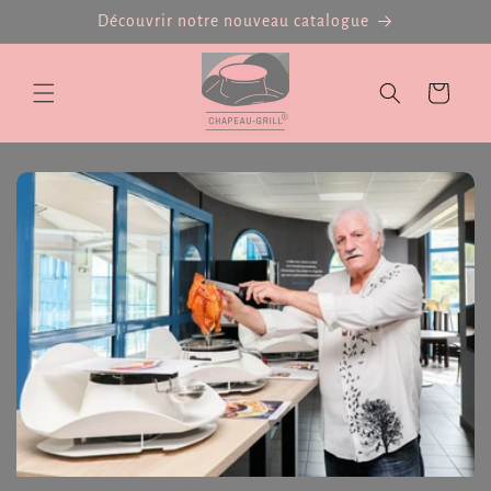
et
Découvrir notre nouveau catalogue
passer
au
contenu
Panier